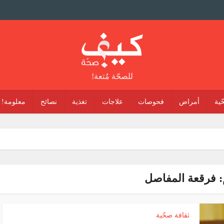
للصحّة مُتعة!
ّية
أمراض
فحوصات
علاجات
تغذية
نصائح
معلومة!
 فرقعة المفاصل
ثقافة صحّية