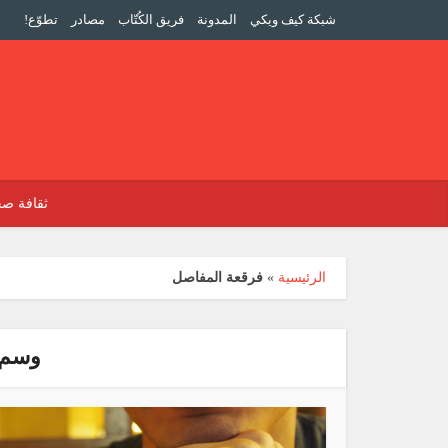
شبكة كيف ويكي
المدونة
فريق الكُتّاب
مصادر
تطوّع!
ثقافة صح
الرئيسية
»
فرقعة المفاصل
وسم: