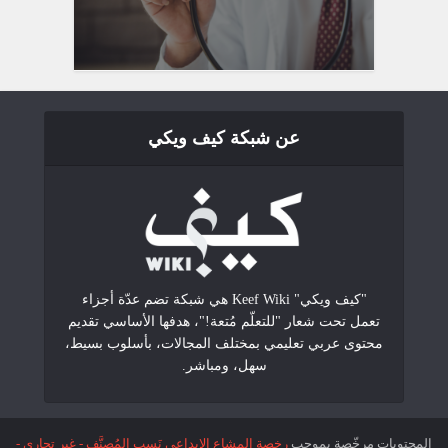
عن شبكة كيف ويكي
"كيف ويكي" Keef Wiki هي شبكة تضم عدّة أجزاء
تعمل تحت شعار "للتعلّم مُتعة!"، هدفها الأساسي تقديم
محتوى عربي تعليمي بمختلف المجالات، بأسلوب بسيط،
سهل، ومباشر.
المحتويات مرخّصة بموجب
رخصة المشاع الإبداعي نَسب المُصنَّف - غير تجاري -