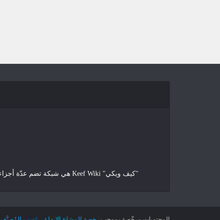
"كيف ويكي" Keef Wiki هي شبكة تضم عدّة أجزاء تعمل تحت شعار "للتعلّم مُتعة!"، هدفها الأساسي تقديم محتوى عربي تعليمي بمختلف المجالات، بأسلوب بسيط، سهل، ومباشر.
المحتويات مرخّصة بموجب
رخصة المشاع الإبداعي نَسب المُصنَّف - غير