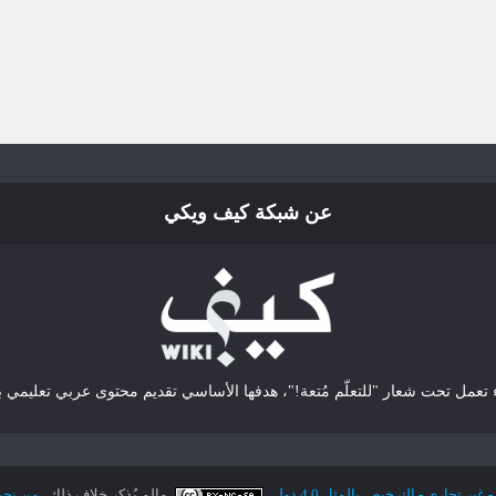
عن شبكة كيف ويكي
 تجاري - الترخيص بالمثل 4.0 دولي
، مالم يُذكر خلاف ذلك.
من نح