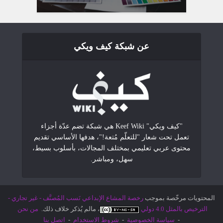
عن شبكة كيف ويكي
"كيف ويكي" Keef Wiki هي شبكة تضم عدّة أجزاء
تعمل تحت شعار "للتعلّم مُتعة!"، هدفها الأساسي تقديم
محتوى عربي تعليمي بمختلف المجالات، بأسلوب بسيط،
سهل، ومباشر.
المحتويات مرخّصة بموجب
رخصة المشاع الإبداعي نَسب المُصنَّف - غير تجاري -
الترخيص بالمثل 4.0 دولي
، مالم يُذكر خلاف ذلك.
من نحن
-
سياسة الخصوصية
-
شروط الاستخدام
-
اتصل بنا