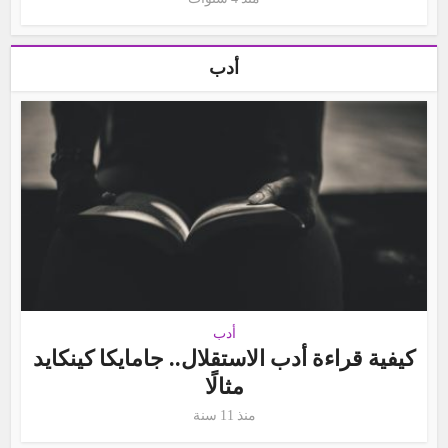
أدب
أدب
كيفية قراءة أدب الاستقلال.. جامايكا كينكايد
مثالًا
منذ 11 سنة