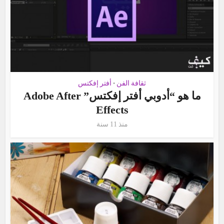
ثقافة الفن
أفتر إفكتس
•
ما هو “أدوبي أفتر إفكتس” Adobe After
Effects
منذ 11 سنة