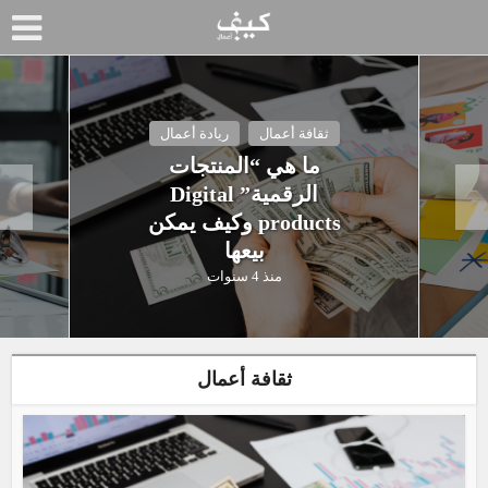
ثقافة أعمال
ريادة أعمال
ما هي “المنتجات
م
الرقمية” Digital
products وكيف يمكن
بيعها
منذ 4 سنوات
ثقافة أعمال