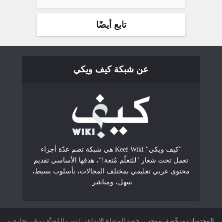
تابع أيضًا
عن شبكة كيف ويكي
"كيف ويكي" Keef Wiki هي شبكة تضم عدّة أجزاء
تعمل تحت شعار "للتعلّم مُتعة!"، هدفها الأساسي تقديم
محتوى عربي تعليمي بمختلف المجالات، بأسلوب بسيط،
سهل، ومباشر.
المحتويات مرخّصة بموجب
رخصة المشاع الإبداعي نَسب المُصنَّف - غير تجاري -