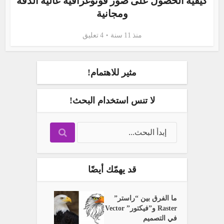
كيفية الحصول على صور فوتوغرافية عالية الدقّة
ومجانية
منذ 11 سنة
4 تعليق
مثير للاهتمام!
لا تنس استخدام البحث!
قد يهمّك أيضًا
ما الفرق بين “راستر”
Raster و”فيكتور” Vector
في التصميم