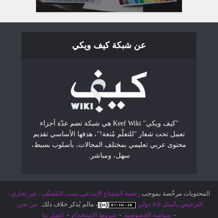
عن شبكة كيف ويكي
"كيف ويكي" Keef Wiki هي شبكة تضم عدّة أجزاء
تعمل تحت شعار "للتعلّم مُتعة!"، هدفها الأساسي تقديم
محتوى عربي تعليمي بمختلف المجالات، بأسلوب بسيط،
سهل، ومباشر.
المحتويات مرخّصة بموجب
رخصة المشاع الإبداعي نَسب المُصنَّف - غير تجاري -
الترخيص بالمثل 4.0 دولي
، مالم يُذكر خلاف ذلك.
من نحن
-
سياسة الخصوصية
-
شروط الاستخدام
-
اتصل بنا