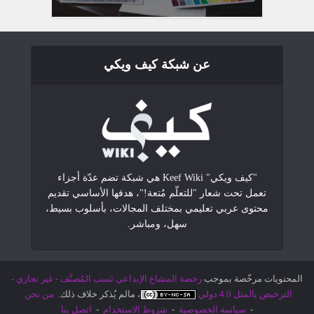
عن شبكة كيف ويكي
"كيف ويكي" Keef Wiki هي شبكة تضم عدّة أجزاء
تعمل تحت شعار "للتعلّم مُتعة!"، هدفها الأساسي تقديم
محتوى عربي تعليمي بمختلف المجالات، بأسلوب بسيط،
سهل، ومباشر.
المحتويات مرخّصة بموجب
رخصة المشاع الإبداعي نَسب المُصنَّف - غير تجاري -
الترخيص بالمثل 4.0 دولي
، مالم يُذكر خلاف ذلك.
من نحن
-
سياسة الخصوصية
-
شروط الاستخدام
-
اتصل بنا