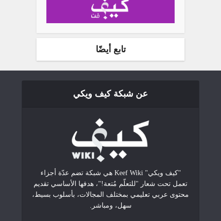
تابع أيضًا
عن شبكة كيف ويكي
"كيف ويكي" Keef Wiki هي شبكة تضم عدّة أجزاء
تعمل تحت شعار "للتعلّم مُتعة!"، هدفها الأساسي تقديم
محتوى عربي تعليمي بمختلف المجالات، بأسلوب بسيط،
سهل، ومباشر.