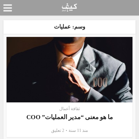
وسم: عمليات
ثقافة أعمال
ما هو معنى “مدير العمليات” COO
منذ 11 سنة
2 تعليق