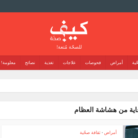
للصحّة مُتعة!
ّية
أمراض
فحوصات
علاجات
تغذية
نصائح
معلومة!
اية من هشاشة العظام
أمراض
ثقافة صحّية
•