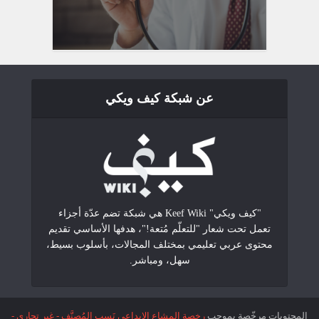
عن شبكة كيف ويكي
"كيف ويكي" Keef Wiki هي شبكة تضم عدّة أجزاء
تعمل تحت شعار "للتعلّم مُتعة!"، هدفها الأساسي تقديم
محتوى عربي تعليمي بمختلف المجالات، بأسلوب بسيط،
سهل، ومباشر.
المحتويات مرخّصة بموجب
رخصة المشاع الإبداعي نَسب المُصنَّف - غير تجاري -