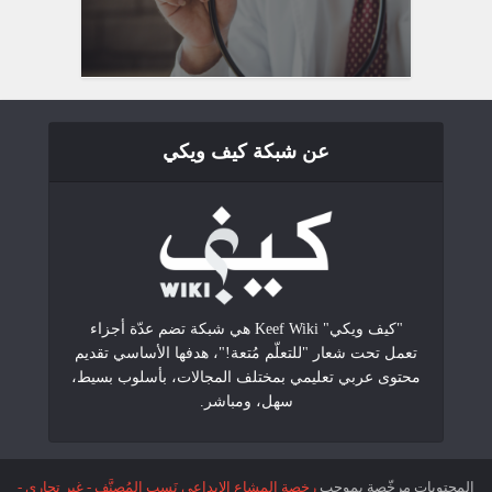
عن شبكة كيف ويكي
"كيف ويكي" Keef Wiki هي شبكة تضم عدّة أجزاء
تعمل تحت شعار "للتعلّم مُتعة!"، هدفها الأساسي تقديم
محتوى عربي تعليمي بمختلف المجالات، بأسلوب بسيط،
سهل، ومباشر.
المحتويات مرخّصة بموجب
رخصة المشاع الإبداعي نَسب المُصنَّف - غير تجاري -