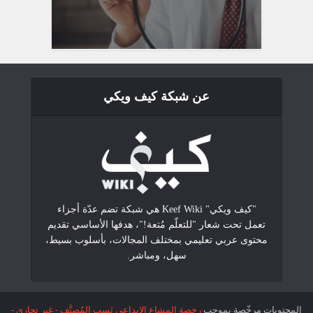
عن شبكة كيف ويكي
"كيف ويكي" Keef Wiki هي شبكة تضم عدّة أجزاء
تعمل تحت شعار "للتعلّم مُتعة!"، هدفها الأساسي تقديم
محتوى عربي تعليمي بمختلف المجالات، بأسلوب بسيط،
سهل، ومباشر.
المحتويات مرخّصة بموجب
رخصة المشاع الإبداعي نَسب المُصنَّف - غير تجاري -