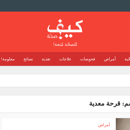
للصحّة مُتعة!
ّية
أمراض
فحوصات
علاجات
تغذية
نصائح
معلومة!
: قرحة معدية
أمراض