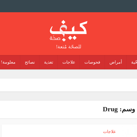
للصحّة مُتعة!
ّية
أمراض
فحوصات
علاجات
تغذية
نصائح
معلومة!
وسم: Drug
علاجات