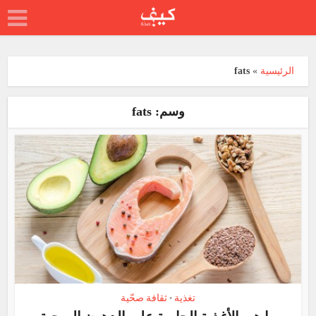
الرئيسية
»
fats
وسم: fats
تغذية
ثقافة صحّية
•