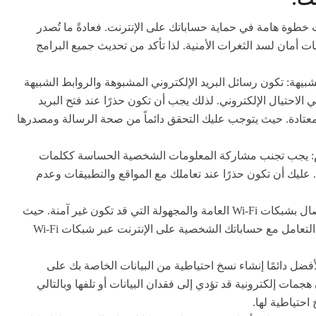
 خطوة هامة في حماية حساباتك على الإنترنت. فعادةً ما تُصدر
أمان لسد الثغرات الأمنية. لذا تأكد من تحديث جميع البرامج
شبيهة: تكون رسائل البريد الإلكتروني المشبوهة والروابط الشبيهة
الاحتيال الإلكتروني. لذلك يجب أن تكون حذرًا عند فتح البريد
معتادة. حيث يتوجب عليك التحقق دائماً من صحة الرسالة ومصدرها
 يجب تجنب مشاركة المعلومات الشخصية الحساسة ككلمات
عليك أن تكون حذرًا عند تعاملك مع المواقع والتطبيقات وعدم
استخدام شبكات Wi-Fi الآمنة: يجب تجنب الاتصال بشبكات Wi-Fi العامة والمجهولة التي قد تكون غير آمنة. حيث
يجب أن تتجنب إدخال المعلومات الحساسة أو التعامل مع حساباتك الشخصية على الإنترنت عبر شبكات Wi-Fi
فضل دائمًا إنشاء نسخ احتياطية من البيانات الخاصة بك على
مات إلكترونية قد تؤدي إلى فقدان البيانات أو تلفها وبالتالي
احتياطية لها.