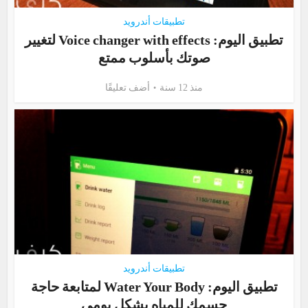
تطبيقات أندرويد
تطبيق اليوم: Voice changer with effects لتغيير
صوتك بأسلوب ممتع
منذ 12 سنة
أضف تعليقًا
تطبيقات أندرويد
تطبيق اليوم: Water Your Body لمتابعة حاجة
جسمك للمياه بشكلٍ يومي