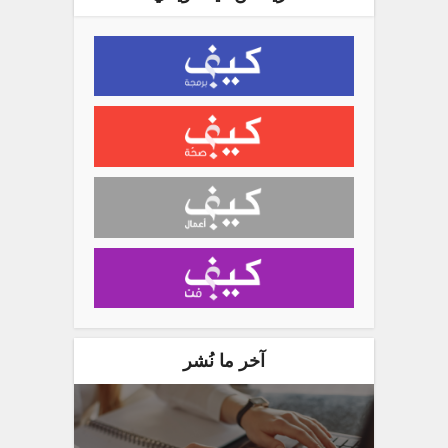
آخر ما نُشر