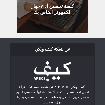
كيفية تحسين أداء جهاز
الكمبيوتر الخاص بك
عن شبكة كيف ويكي
"كيف ويكي" Keef Wiki هي شبكة تضم عدّة أجزاء
تعمل تحت شعار "للتعلّم مُتعة!"، هدفها الأساسي تقديم
محتوى عربي تعليمي بمختلف المجالات، بأسلوب بسيط،
سهل، ومباشر.