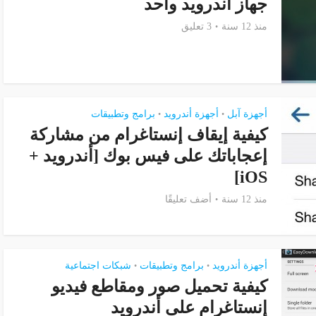
جهاز أندرويد واحد
منذ 12 سنة
3 تعليق
أجهزة آبل
أجهزة أندرويد
برامج وتطبيقات
•
•
كيفية إيقاف إنستاغرام من مشاركة
إعجاباتك على فيس بوك [أندرويد +
iOS]
منذ 12 سنة
أضف تعليقًا
أجهزة أندرويد
برامج وتطبيقات
شبكات اجتماعية
•
•
كيفية تحميل صور ومقاطع فيديو
إنستاغرام على أندرويد