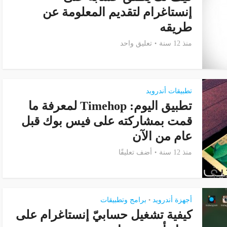
إنستاغرام لتقديم المعلومة عن
طريقه
منذ 12 سنة
تعليق واحد
تطبيقات أندرويد
تطبيق اليوم: Timehop لمعرفة ما
قمت بمشاركته على فيس بوك قبل
عام من الآن
منذ 12 سنة
أضف تعليقًا
أجهزة أندرويد
برامج وتطبيقات
•
كيفية تشغيل حسابيّ إنستاغرام على