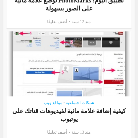
تطبيق اليوم: PhotoMarks لوضع علامة مائية
على الصور بسهولة
منذ 12 سنة
أضف تعليقًا
شبكات اجتماعية
مواقع ويب
•
كيفية إضافة علامة مائية لفيديوهات قناتك على
يوتيوب
منذ 13 سنة
أضف تعليقًا