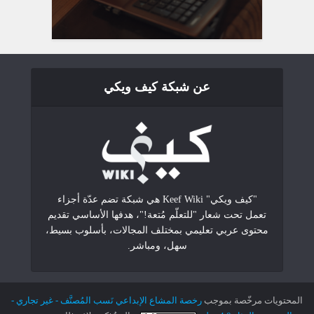
عن شبكة كيف ويكي
"كيف ويكي" Keef Wiki هي شبكة تضم عدّة أجزاء
تعمل تحت شعار "للتعلّم مُتعة!"، هدفها الأساسي تقديم
محتوى عربي تعليمي بمختلف المجالات، بأسلوب بسيط،
سهل، ومباشر.
المحتويات مرخّصة بموجب
رخصة المشاع الإبداعي نَسب المُصنَّف - غير تجاري -