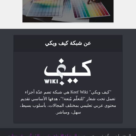
عن شبكة كيف ويكي
"كيف ويكي" Keef Wiki هي شبكة تضم عدّة أجزاء
تعمل تحت شعار "للتعلّم مُتعة!"، هدفها الأساسي تقديم
محتوى عربي تعليمي بمختلف المجالات، بأسلوب بسيط،
سهل، ومباشر.
المحتويات مرخّصة بموجب
رخصة المشاع الإبداعي نَسب المُصنَّف - غير تجاري -