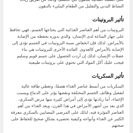
النشاط البدني والتقليل من الطعام المليء بالدهون.
تأثير البروتينات
البروتينات من أهم العناصر الغذائية التي يحتاجها الجسم، فهي تحافظ
على جهاز المناعة لدى الإنسان، والذي بدوره يحفظه من الإصابة
بالأمراض، لذلك فإن انخفاض نسبة البروتينات في الجسم تؤدي إلى
الإصابة بالأمراض كالعدوى. الفائدة الأخرى للبروتينات هي بناء
عضلات الإنسان، لذلك إن أردت الحصول على جسم قويم وسليم
فيجب عليك أكل المواد التي تحتوي على بروتينات طبيعية.
تأثير السكريات
السكريات من أبسط عناصر الغذاء هضمًا، وتعطي طاقة عالية
لتفعيل وظائف الجسم المختلفة ونقصها يؤثر على الدماغ ويسبب
الإغماء، أما زيادتها تؤدي إلى أمراض كثيرة منها مرض السكري،
الذي يعد من أشهر الأمراض في هذا القرن، ويعد الغذاء من أهم
العناصر المؤثرة فيه، لذلك على المرضى المصابين بالسكري معرفة
الكثير عن الغذاء وأنواعه وكيفية تحضيره بشكلٍ صحيح للحفاظ على
صحتهم.