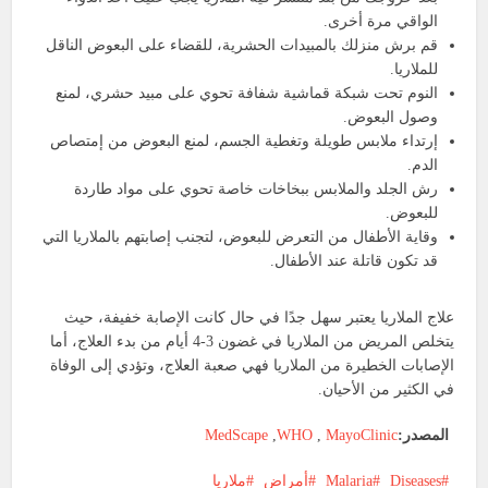
الواقي مرة أخرى.
قم برش منزلك بالمبيدات الحشرية، للقضاء على البعوض الناقل
للملاريا.
النوم تحت شبكة قماشية شفافة تحوي على مبيد حشري، لمنع
وصول البعوض.
إرتداء ملابس طويلة وتغطية الجسم، لمنع البعوض من إمتصاص
الدم.
رش الجلد والملابس ببخاخات خاصة تحوي على مواد طاردة
للبعوض.
وقاية الأطفال من التعرض للبعوض، لتجنب إصابتهم بالملاريا التي
قد تكون قاتلة عند الأطفال.
علاج الملاريا يعتبر سهل جدًا في حال كانت الإصابة خفيفة، حيث
يتخلص المريض من الملاريا في غضون 3-4 أيام من بدء العلاج، أما
الإصابات الخطيرة من الملاريا فهي صعبة العلاج، وتؤدي إلى الوفاة
في الكثير من الأحيان.
المصدر:
MayoClinic
,
WHO
,
MedScape
Diseases
Malaria
أمراض
ملاريا