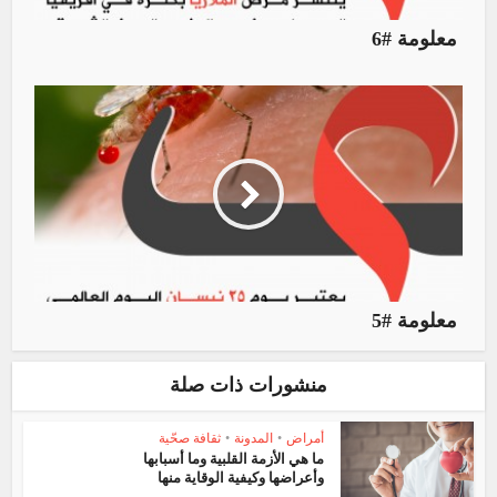
معلومة #6
معلومة #5
منشورات ذات صلة
أمراض
•
المدونة
•
ثقافة صحّية
ما هي الأزمة القلبية وما أسبابها
وأعراضها وكيفية الوقاية منها