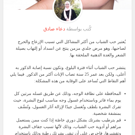
كُتب بواسطة
دعاء صادق
يُعتبر حب الشباب من أكثر المشاكل التي تسبب الإزعاج والحرج
لصاحبها، وهو مرض جلدي مزمن ينتج عن انسداد أو إلتهاب بصيلة
الشعر والغدة الدهنية الملحقة بها.
ينتشر حب الشباب أثناء فترة البلوغ، وتكون نسبة إصابة الذكور به
أعلى، ولكن بعد عمر 25 سنة تصاب الإناث أكثر من الذكور. فيما يلي
أهم النقاط التي تُساعد على الوقاية من هذه المشكلة:
المحافظة على نظافة الوجه، وذلك عن طريق غسله مرتين كل
يوم بماء فاتر وباستخدام غسول وجه مناسب لنوع البشرة، حيث
تفرك البشرة بلطف وتُغسل جيدًا لإزالة آثار الغسول، وتُنشّف
بمنشفة شخصية.
قم بترطيب بشرتك بشكل دوري خاصًة إذا كنت ممن يستعمل
مراهم أو أدوية حب الشباب، وذلك لأنّها تسبب جفاف البشرة
وتقشيرها، فاحرص على أن تبقى بشرتك رطبة وذلك باستخدام