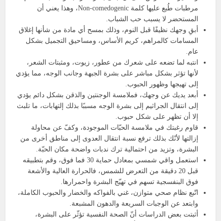
مرطبات طُبع عليها كلمة Non-comedogenic، وهذا يعني أن
المستحضر لا يسبب حب الشباب.
أبقِ وجهك نظيفًا قبل النوم، وذلك بمسح أي مادة من شأنها إغلاق
المسامات كالمراهم، كريم الأساس، ومساحيق التجميل بشكل
عام.
انتبه لما تضعه على شعرك من عطور، زيوت، ومثبتات الشعر،
لأنها تؤثر بشكل مباشر على بشرة الجبهة وجانب الوجه، مما يؤدي
إلى تهيجها وظهور الحبوب.
أبعد يديك عن وجهك، فملامسة الوجنتين والذقن بشكل دائم يؤدي
إلى انتقال الجراثيم إلى بشرة الوجه مسببًا بذلك إلتهابات، ما تلبث
إلا أن تظهر على شكل حبوب.
قاوم رغبتك في ملامسة الحبّات الموجودة، وكفّ عن محاولة
إزالتها لأنّك بذلك ترفع نسبة انتقال العدوى إلى مناطق أخرى من
البشرة، وتزيد من احتمالية ترك ندبات واضحة مكان الحبّة.
استعمل واقي شمسي بمعادل حماية 30 فما فوق، وقم بتطبيقه
قبل 20 دقيقة من التعرض للشمس، فالحرارة العالية والأشعة
فوق البنفسجية تسهم في تهيّج البشرة واحمرارها.
اتّبع نظام صحي متوازن، غني بالفواكه والخضار والحبوب الكاملة،
وابتعد عن الوجبات السريعة والدهون المشبعة.
أثبتت بعض الدراسات أنّ الصحة النفسية تؤثّر على البشرة،