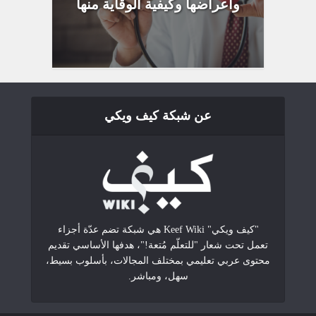
وأعراضها وكيفية الوقاية منها
عن شبكة كيف ويكي
"كيف ويكي" Keef Wiki هي شبكة تضم عدّة أجزاء
تعمل تحت شعار "للتعلّم مُتعة!"، هدفها الأساسي تقديم
محتوى عربي تعليمي بمختلف المجالات، بأسلوب بسيط،
سهل، ومباشر.