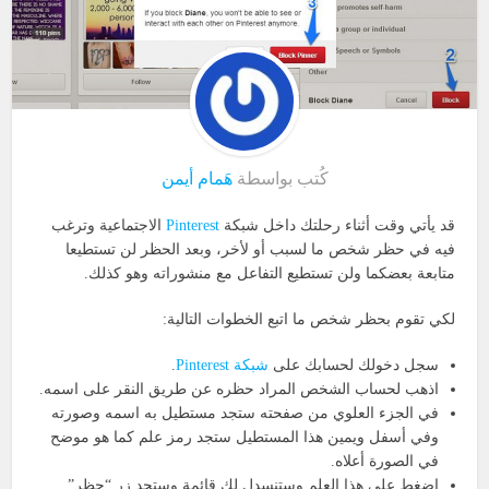
كُتب بواسطة
هَمام أيمن
قد يأتي وقت أثناء رحلتك داخل شبكة
Pinterest
الاجتماعية وترغب
فيه في حظر شخص ما لسبب أو لأخر، وبعد الحظر لن تستطيعا
متابعة بعضكما ولن تستطيع التفاعل مع منشوراته وهو كذلك.
لكي تقوم بحظر شخص ما اتبع الخطوات التالية:
سجل دخولك لحسابك على
شبكة Pinterest
.
اذهب لحساب الشخص المراد حظره عن طريق النقر على اسمه.
في الجزء العلوي من صفحته ستجد مستطيل به اسمه وصورته
وفي أسفل ويمين هذا المستطيل ستجد رمز علم كما هو موضح
في الصورة أعلاه.
اضغط على هذا العلم وستنسدل لك قائمة وستجد زر “حظر”