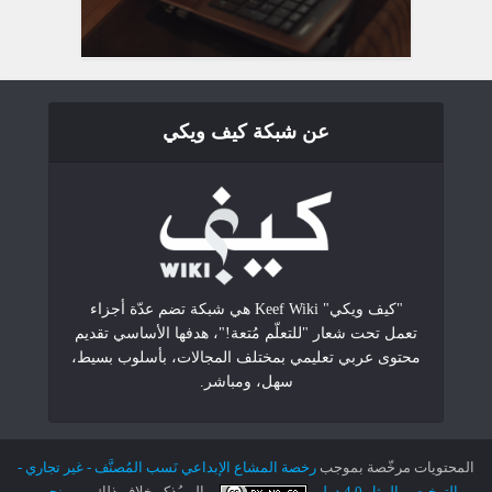
عن شبكة كيف ويكي
"كيف ويكي" Keef Wiki هي شبكة تضم عدّة أجزاء
تعمل تحت شعار "للتعلّم مُتعة!"، هدفها الأساسي تقديم
محتوى عربي تعليمي بمختلف المجالات، بأسلوب بسيط،
سهل، ومباشر.
المحتويات مرخّصة بموجب
رخصة المشاع الإبداعي نَسب المُصنَّف - غير تجاري -
الترخيص بالمثل 4.0 دولي
، مالم يُذكر خلاف ذلك.
من نحن