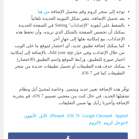
توجه إلى متجر كروم وقم بتحميل الإضافة
من هنا
.
بعد تحميل الإضافة، يتغير شكل التبويبة الجديدة تلقائياً.
بالضغط على أيقونة “الإعدادات” Setting في الصفحة الجديدة
يمكنك أن تخصص الصفحة بالشكل الذي تريده، وأن تحفظ هذه
الإعدادات، مع إمكانية نقلها إلى جهازٍ آخر.
كما يمكنك إضافة تطبيق جديد، أي اختصار لموقع ما على الويب
من خلال الإعدادت وفي خيار Add your app، بالإضافة إلى إمكانية
اختيار صورة للتطبيق، ورابط الموقع واسم التطبيق (الاختصار).
يمكنك حذف هذه التطبيقات أو تحميل تطبيقات جديدة من متجر
التطبيقات كما في iOS 7.
توفّر هذه الإضافة تغيير جديد ومتميز، وخاصة لمحبيّ آبل ونظام
تشغيلها الجديد، في حال كنت من معجبي تصميم iOS 7، قم بتجربة
الإضافة وأخبرنا رأيك بها ضمن التعليقات.
Apple
Google Chrome
iOS 7
iPhone
آبل
آيفون
جوجل كروم
كروم