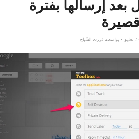
ل بعد إرسالها بفترة
صيرة
2 تعليق
بواسطة
فرزت الشّياح