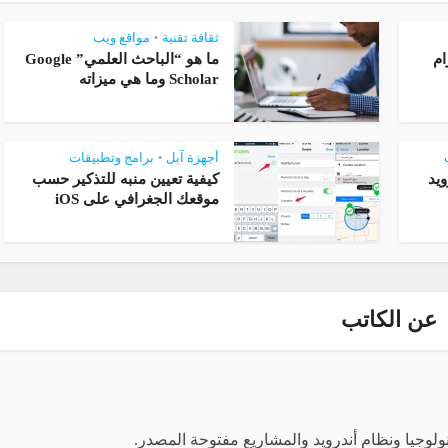
ثقافة تقنية
مواقع ويب
•
ام
ما هو “الباحث العلمي” Google
Scholar وما هي ميزاته
أجهزة آبل
برامج وتطبيقات
•
يد
كيفية تعيين منبه للتذكير حسب
موقعك الجغرافي على iOS
عن الكاتب
وجيا ونظام أندرويد والمشاريع مفتوحة المصدر.