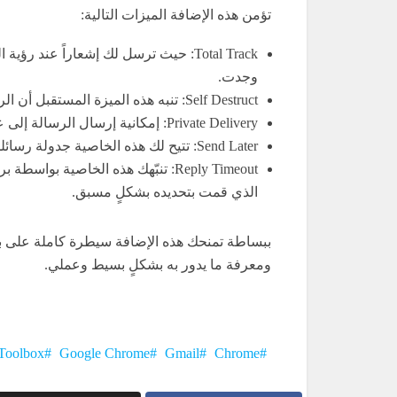
تؤمن هذه الإضافة الميزات التالية:
Total Track: حيث ترسل لك إشعاراً عند
وجدت.
Self Destruct: تنبه هذه الميزة المستقبل أن الرسالة ستمحى كلياً خلال خمس دقائق وتبدأ بعد ذلك بالعد التنازلي.
Private Delivery: إمكانية إرسال الرسالة إلى عدة مستقبلين دون أن يعرف أحدهم بوصولها إلى الآخر.
Send Later: تتيح لك هذه الخاصية جدولة رسائلك بالتاريخ والوقت الذي تريده.
Reply Timeout: تنبّهك هذه الخاصية 
الذي قمت بتحديده بشكلٍ مسبق.
ببساطة تمنحك هذه الإضافة سيطرة كاملة على ب
ومعرفة ما يدور به بشكلٍ بسيط وعملي.
Toolbox
Google Chrome
Gmail
Chrome