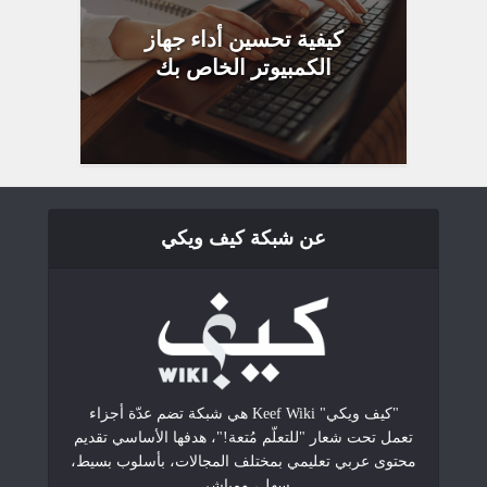
كيفية تحسين أداء جهاز
الكمبيوتر الخاص بك
عن شبكة كيف ويكي
"كيف ويكي" Keef Wiki هي شبكة تضم عدّة أجزاء
تعمل تحت شعار "للتعلّم مُتعة!"، هدفها الأساسي تقديم
محتوى عربي تعليمي بمختلف المجالات، بأسلوب بسيط،
سهل، ومباشر.