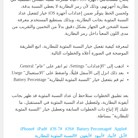
بطارية أجهزتهم، وذلك لأن رمز البطارية لا يعطي النسبة بدقة،
ولحسن الحظ يتوفّر ضمن إعدادات أجهزة iOS خيار لتفعيل عداد
النسبة المئوية بجانب البطارية، وبذلك يستطيع المستخدم معرفة
نسبة الشحن في الجهاز بشكل دقيق بدلاً من التخمين والتقريب من
مدى اللون المعبأ داخل رمز البطارية.
لمعرفة كيفية تفعيل خيار النسبة المئوية للبطارية، اتبع الطريقة
الموضحة في الصورة أعلاه والخطوات التالية:
اذهب إلى “الإعدادات” Settings، ثم انقر على “عام” General.
بعد ذلك انزل إلى الأسفل قليلًا، واضغط على “الاستعمال” Usege.
ثم قم بتفعيل خيار “النسبة المئوية للبطارية” Battery Percentage.
بعد تطبيق الخطوات ستلاحظ أن عداد النسبة المئوية قد ظهر بجانب
أيقونة البطارية، ولتعطيل عداد النسبة المئوية في المستقبل، ما
عليك إلا إتباع ذات الخطوات السابقة وتعطيل خيار “النسبة المئوية
للبطارية” ببساطة.
iPhone
iPad
iOS 7
iOS
Battery Percentage
Apple
آبل
آيباد
آيبود
آيفون
النسبة المئوية للبطارية