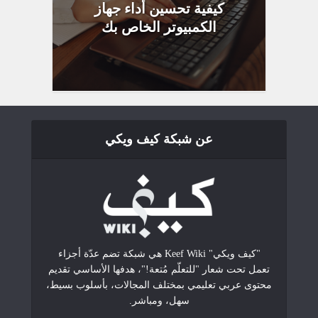
كيفية تحسين أداء جهاز
الكمبيوتر الخاص بك
عن شبكة كيف ويكي
"كيف ويكي" Keef Wiki هي شبكة تضم عدّة أجزاء
تعمل تحت شعار "للتعلّم مُتعة!"، هدفها الأساسي تقديم
محتوى عربي تعليمي بمختلف المجالات، بأسلوب بسيط،
سهل، ومباشر.