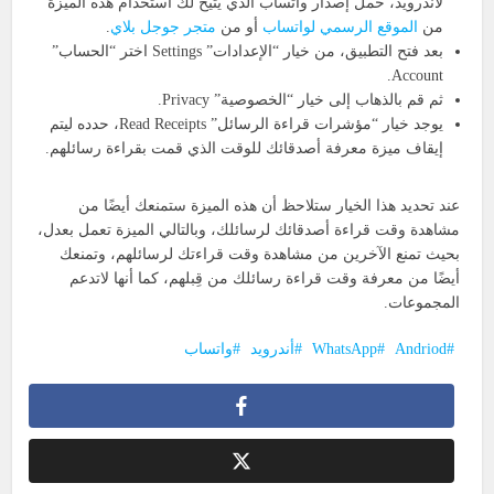
لأندرويد، حمل إصدار واتساب الذي يتيح لك استخدام هذه الميزة
من
الموقع الرسمي لواتساب
أو من
متجر جوجل بلاي
.
بعد فتح التطبيق، من خيار “الإعدادات” Settings اختر “الحساب”
Account.
ثم قم بالذهاب إلى خيار “الخصوصية” Privacy.
يوجد خيار “مؤشرات قراءة الرسائل” Read Receipts، حدده ليتم
إيقاف ميزة معرفة أصدقائك للوقت الذي قمت بقراءة رسائلهم.
عند تحديد هذا الخيار ستلاحظ أن هذه الميزة ستمنعك أيضًا من
مشاهدة وقت قراءة أصدقائك لرسائلك، وبالتالي الميزة تعمل بعدل،
بحيث تمنع الآخرين من مشاهدة وقت قراءتك لرسائلهم، وتمنعك
أيضًا من معرفة وقت قراءة رسائلك من قِبلهم، كما أنها لاتدعم
المجموعات.
Andriod
WhatsApp
أندرويد
واتساب