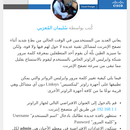
كُتب بواسطة
سُليمان المُغرَبي
يعاني العديد من المستخدمين في الوقت الحالي من بطءٍ شديد أثناء
تصفح الإنترنت لمشاكل تقنية عديدة لا حول لهم فيها ولا قوة، ولكن
ما سيزيد الطين بلّة أن يقوم أحد المتطفلين بمعرفة كلمة مرور
شبكة وايرليس الراوتر الخاص بالمستخدم ليقوم بالاستمتاع بقليل
مما تبقى من سرعة تصفح الإنترنت.
فيما يلي كيفية تغيير كلمة مرور وايرليس الرواتر والتي يمكن
تطبيقها على أجهزة راوتر “لينكسيس” Linksys دون أي مشاكل وهي
قريبة نوعًا ما من كافة أجهزة الراوتر الأخرى:
قم بالدخول إلى العنوان الافتراضي التالي لجهاز الراوتر
192.168.1.1
عن طريق أي متصفح إنترنت.
ستظهر نافذة جديدة تطالبك بادخال “اسم المستخدم” Username
و”كلمة المرور” Password.
ستكون الإعدادات الافتراضية في معظم الأحيان هي
admin
لكلٍ