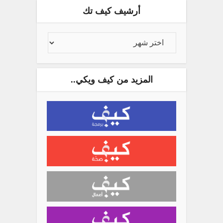
أرشيف كيف تك
المزيد من كيف ويكي..