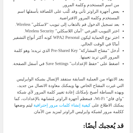
من اسم المستخدم وكلمة المرور.
بعض أجهزة الراوتر تأتي وقد كُتب على اللصاقة بأسفلها اسم
المستخدم وكلمة المرور الافتراضية.
بعد تسجيل الدخول قم بالذهاب إلى تبويب “لاسكلي” Wireless.
اختر التبويب الفرعي “أمان اللاسكلي” Wireless Security.
اختر نوع الحماية ليكون WPA2 Personal كونه أكثر أنواع التشفير
أمانًا في الوقت الحالي.
أدخل “مفتاح المشاركة” Pre-Shared Key الذي تريده؛ وهو كلمة
المرور التي تريد تعيينها.
اضغط على “حفظ الإعدادات” Save Settings في أسفل الصفحة.
بعد الانتهاء من العملية السابقة ستفقد الإتصال بشبكة الوايرليس
التي غيرت المفتاح الخاص بها ويمكنك معاودة الاتصال من جديد،
وبهذه البساطة أصبح بإمكانك إعادة تغيير كلمة المرور لأي شبكة
“واي فاي” Wi-Fi، فمعظم أجهزة الراوتر مُتشابهة بالإعدادات، كما
يمكنك الاطلاع على
كيفية إنشاء كلمات مرور إحترافية
ليتم وضعها
ككلمة مرور لشبكة وايرليس الراوتر لمزيد من الأمان.
قد يُعجبك أيضًا: